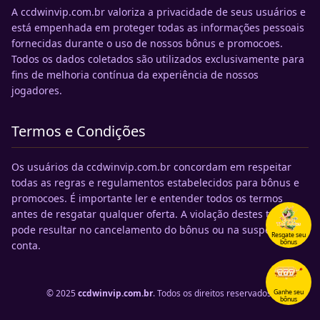
A ccdwinvip.com.br valoriza a privacidade de seus usuários e
está empenhada em proteger todas as informações pessoais
fornecidas durante o uso de nossos bônus e promocoes.
Todos os dados coletados são utilizados exclusivamente para
fins de melhoria contínua da experiência de nossos
jogadores.
Termos e Condições
Os usuários da ccdwinvip.com.br concordam em respeitar
todas as regras e regulamentos estabelecidos para bônus e
promocoes. É importante ler e entender todos os termos
antes de resgatar qualquer oferta. A violação destes termos
pode resultar no cancelamento do bônus ou na suspensão da
Resgate seu
bônus
conta.
© 2025
ccdwinvip.com.br
. Todos os direitos reservados.
Ganhe seu
bônus