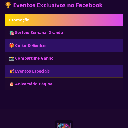
🏆 Eventos Exclusivos no Facebook
Promoção
🛍️ Sorteio Semanal Grande
🎁 Curtir & Ganhar
📸 Compartilhe Ganho
🎉 Eventos Especiais
🎂 Aniversário Página