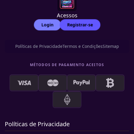
Acessos
Login
Registrar-se
Políticas de Privacidade
Termos e Condições
Sitemap
MÉTODOS DE PAGAMENTO ACEITOS
Políticas de Privacidade