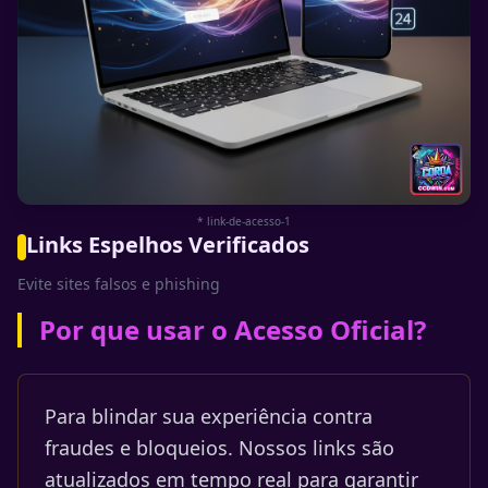
* link-de-acesso-1
Links Espelhos Verificados
Evite sites falsos e phishing
Por que usar o Acesso Oficial?
Para blindar sua experiência contra
fraudes e bloqueios. Nossos links são
atualizados em tempo real para garantir