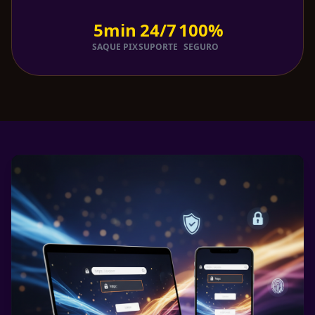
5min
24/7
100%
SAQUE PIX
SUPORTE
SEGURO